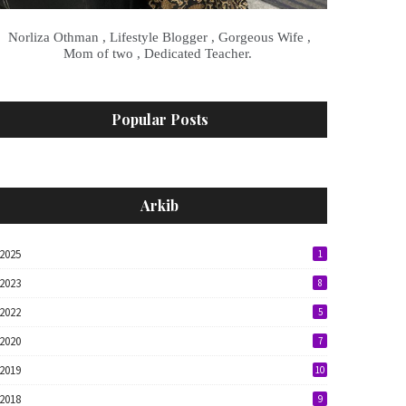
Norliza Othman , Lifestyle Blogger , Gorgeous Wife ,
Mom of two , Dedicated Teacher.
Popular Posts
Arkib
2025
1
2023
8
2022
5
2020
7
2019
10
2018
9