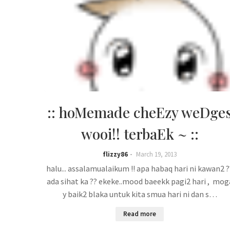
:: hoMemade cheEzy weDge
wooi!! terbaEk ~ ::
flizzy86
March 19, 2013
halu... assalamualaikum !! apa habaq hari ni kawan2 ?
ada sihat ka ?? ekeke..mood baeekk pagi2 hari , mog
y baik2 blaka untuk kita smua hari ni dan s…
Read more