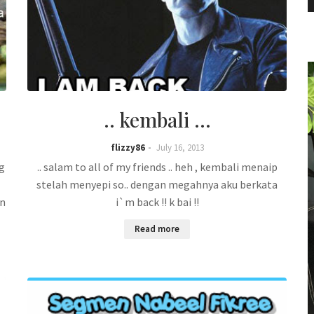
.. kembali ...
flizzy86
July 16, 2013
g
.. salam to all of my friends .. heh , kembali menaip
stelah menyepi so.. dengan megahnya aku berkata
an
i`m back !! k bai !!
Read more