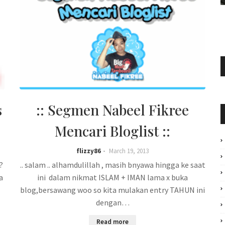
s
:: Segmen Nabeel Fikree
Mencari Bloglist ::
flizzy86
March 19, 2013
?
.. salam .. alhamdulillah , masih bnyawa hingga ke saat
a
ini dalam nikmat ISLAM + IMAN lama x buka
blog,bersawang woo so kita mulakan entry TAHUN ini
dengan…
Read more