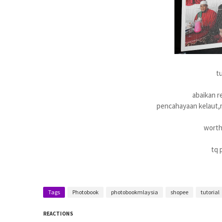
t
abaikan r
pencahayaan kelaut,m
worth 
tq 
Tags
Photobook
photobookmlaysia
shopee
tutorial
REACTIONS