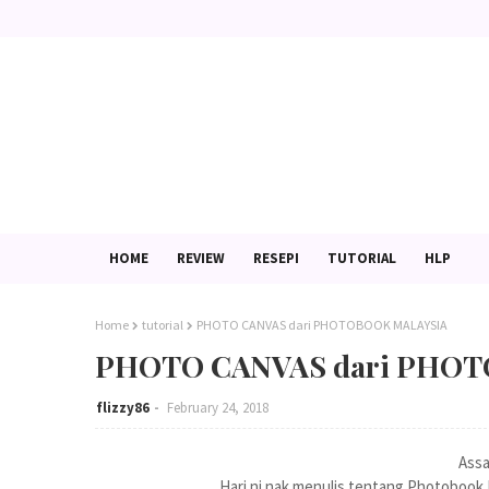
HOME
REVIEW
RESEPI
TUTORIAL
HLP
Home
tutorial
PHOTO CANVAS dari PHOTOBOOK MALAYSIA
PHOTO CANVAS dari PHO
flizzy86
February 24, 2018
Assa
Hari ni nak menulis tentang Photobook M