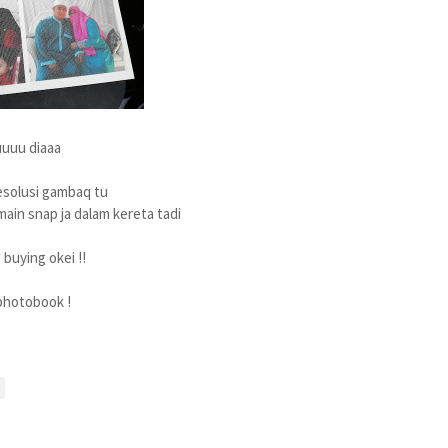
uuuu diaaa
esolusi gambaq tu
ain snap ja dalam kereta tadi
buying okei !!
photobook !