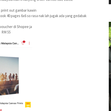
 print out gambar kawin
ok 40 pages 6x6 so rasa nak lah jugak ada yang gedabak
 voucher di Shopee ja
RM 55