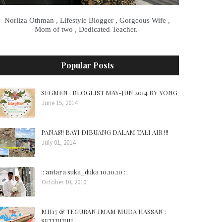
Norliza Othman , Lifestyle Blogger , Gorgeous Wife ,
Mom of two , Dedicated Teacher.
Popular Posts
SEGMEN : BLOGLIST MAY-JUN 2014 BY YONG
June 15, 2014
PANAS!! BAYI DIBUANG DALAM TALI AIR !!!
July 01, 2014
:: antara suka_duka 10.10.10 ::
October 10, 2010
MH17 & TEGURAN IMAM MUDA HASSAN :
SETUJUUU