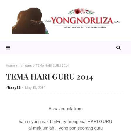
Home
hari guru
TEMA HARI GURU 2014
TEMA HARI GURU 2014
flizzy86
May 15, 2014
Assalamualaikum
hari ni yong nak berEntry mengenai HARI GURU
al-maklumlah .. yong pon seorang guru