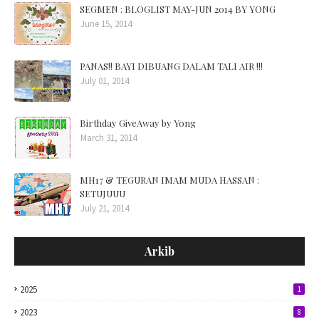
SEGMEN : BLOGLIST MAY-JUN 2014 BY YONG
June 15, 2014
PANAS!! BAYI DIBUANG DALAM TALI AIR !!!
July 01, 2014
Birthday GiveAway by Yong
March 31, 2014
MH17 & TEGURAN IMAM MUDA HASSAN :
SETUJUUU
July 21, 2014
Arkib
2025
1
2023
8