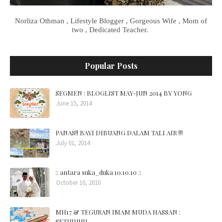
Norliza Othman , Lifestyle Blogger , Gorgeous Wife , Mom of
two , Dedicated Teacher.
Popular Posts
SEGMEN : BLOGLIST MAY-JUN 2014 BY YONG
June 15, 2014
PANAS!! BAYI DIBUANG DALAM TALI AIR !!!
July 01, 2014
:: antara suka_duka 10.10.10 ::
October 10, 2010
MH17 & TEGURAN IMAM MUDA HASSAN :
SETUJUUU