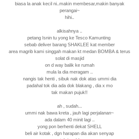
biasa la anak kecil ni..makin membesar,makin banyak
perangai~
hihi..
alkisahnya ..
petang Isnin tu yong ke Tesco Kamunting
sebab deliver barang SHAKLEE kat member
area magrib kami singgah makan kt medan BOMBA & terus
solat di masjid
on d way balik ke rumah
mula la dia meragam ..
nangis tak henti , sibuk nak dok atas ummi dia
padahal tok dia ada dok blakang , dia x mo
tak makan pujuk!!
ah , sudah...
ummi nak bawa kreta , jauh lagi perjalanan~
ada dalam 40 minit lagi ..
yong pon berhenti dekat SHELL
beli air kotak , dgn harapan dia akan senyap