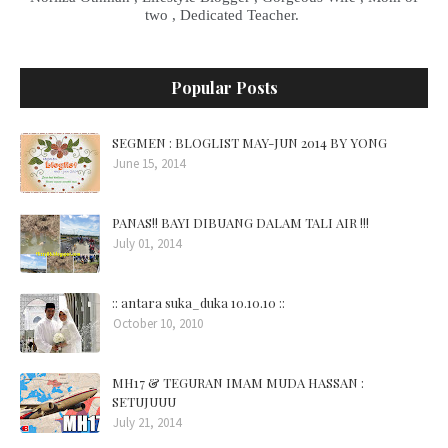
two , Dedicated Teacher.
Popular Posts
SEGMEN : BLOGLIST MAY-JUN 2014 BY YONG
June 15, 2014
PANAS!! BAYI DIBUANG DALAM TALI AIR !!!
July 01, 2014
:: antara suka_duka 10.10.10 ::
October 10, 2010
MH17 & TEGURAN IMAM MUDA HASSAN :
SETUJUUU
July 21, 2014