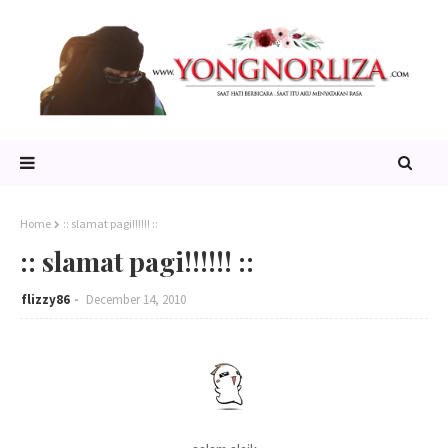
Home
:: slamat pagi!!!!!! ::
:: slamat pagi!!!!!! ::
flizzy86
December 14, 2010