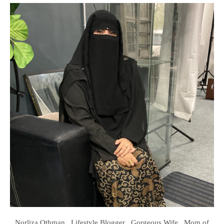
Norliza Othman , Lifestyle Blogger , Gorgeous Wife , Mom of