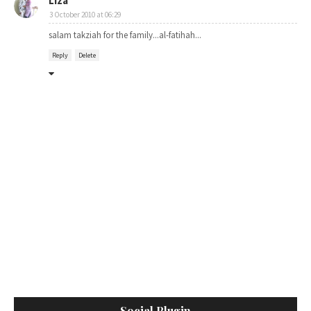
Liza
3 October 2010 at 06:29
salam takziah for the family...al-fatihah...
Reply
Delete
Social Plugin