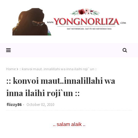
Home
:: konvoi maut..innalillahi wa inna ilaihi roji`un ::
:: konvoi maut..innalillahi wa
inna ilaihi roji`un ::
flizzy86
October 02, 2010
.. salam alaik ..