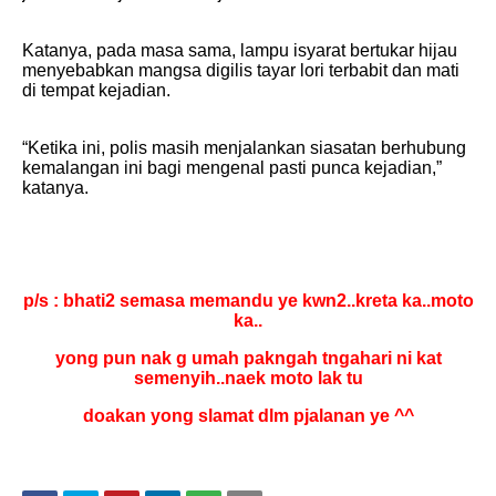
Katanya, pada masa sama, lampu isyarat bertukar hijau
menyebabkan mangsa digilis tayar lori terbabit dan mati
di tempat kejadian.
“Ketika ini, polis masih menjalankan siasatan berhubung
kemalangan ini bagi mengenal pasti punca kejadian,”
katanya.
p/s : bhati2 semasa memandu ye kwn2..kreta ka..moto
ka..
yong pun nak g umah pakngah tngahari ni kat
semenyih..naek moto lak tu
doakan yong slamat dlm pjalanan ye ^^