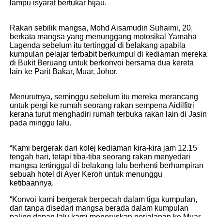
lampu isyarat bertukar hijau.
Rakan sebilik mangsa, Mohd Aisamudin Suhaimi, 20,
berkata mangsa yang menunggang motosikal Yamaha
Lagenda sebelum itu tertinggal di belakang apabila
kumpulan pelajar terbabit berkumpul di kediaman mereka
di Bukit Beruang untuk berkonvoi bersama dua kereta
lain ke Parit Bakar, Muar, Johor.
Menurutnya, seminggu sebelum itu mereka merancang
untuk pergi ke rumah seorang rakan sempena Aidilfitri
kerana turut menghadiri rumah terbuka rakan lain di Jasin
pada minggu lalu.
“Kami bergerak dari kolej kediaman kira-kira jam 12.15
tengah hari, tetapi tiba-tiba seorang rakan menyedari
mangsa tertinggal di belakang lalu berhenti berhampiran
sebuah hotel di Ayer Keroh untuk menunggu
ketibaannya.
“Konvoi kami bergerak berpecah dalam tiga kumpulan,
dan tanpa disedari mangsa berada dalam kumpulan
paling depan lalu kami meneruskan perjalanan ke Muar.