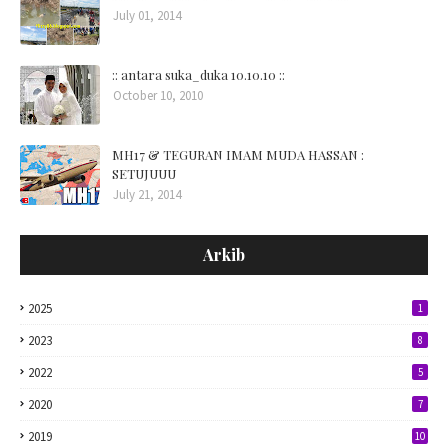
July 01, 2014
:: antara suka_duka 10.10.10 ::
October 10, 2010
MH17 & TEGURAN IMAM MUDA HASSAN :
SETUJUUU
July 21, 2014
Arkib
2025
1
2023
8
2022
5
2020
7
2019
10