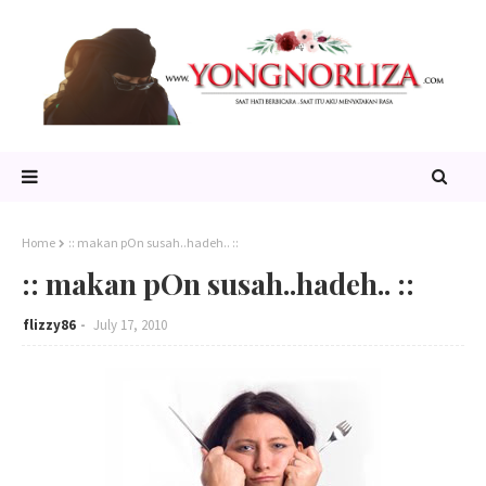
Home
:: makan pOn susah..hadeh.. ::
:: makan pOn susah..hadeh.. ::
flizzy86
July 17, 2010