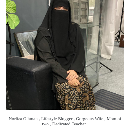
Norliza Othman , Lifestyle Blogger , Gorgeous Wife , Mom of
two , Dedicated Teacher.