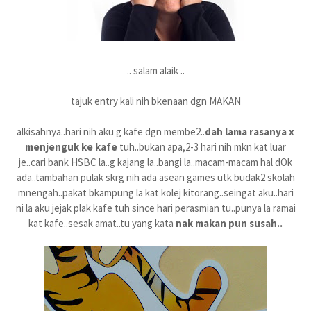
.. salam alaik ..
tajuk entry kali nih bkenaan dgn MAKAN
alkisahnya..hari nih aku g kafe dgn membe2..
dah lama rasanya x
menjenguk ke kafe
tuh..bukan apa,2-3 hari nih mkn kat luar
je..cari bank HSBC la..g kajang la..bangi la..macam-macam hal dOk
ada..tambahan pulak skrg nih ada asean games utk budak2 skolah
mnengah..pakat bkampung la kat kolej kitorang..seingat aku..hari
ni la aku jejak plak kafe tuh since hari perasmian tu..punya la ramai
kat kafe..sesak amat..tu yang kata
nak makan pun susah..