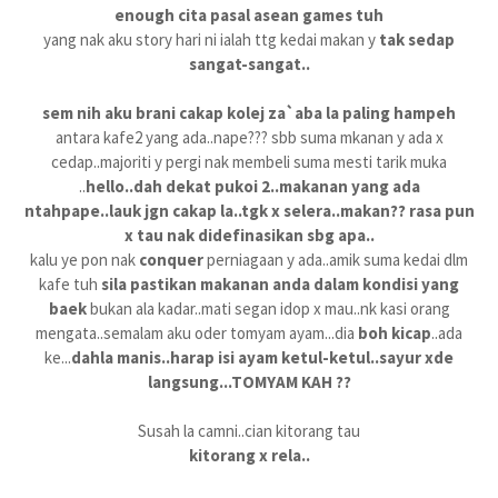
enough cita pasal asean games tuh
yang nak aku story hari ni ialah ttg kedai makan y
tak sedap
sangat-sangat..
sem nih aku brani cakap kolej za`aba la paling hampeh
antara kafe2 yang ada..nape??? sbb suma mkanan y ada x
cedap..majoriti y pergi nak membeli suma mesti tarik muka
..
hello..dah dekat pukoi 2..makanan yang ada
ntahpape..lauk jgn cakap la..tgk x selera..makan?? rasa pun
x tau nak didefinasikan sbg apa..
kalu ye pon nak
conquer
perniagaan y ada..amik suma kedai dlm
kafe tuh
sila pastikan makanan anda dalam kondisi yang
baek
bukan ala kadar..mati segan idop x mau..nk kasi orang
mengata..semalam aku oder tomyam ayam...dia
boh kicap
..ada
ke...
dahla manis..harap isi ayam ketul-ketul..sayur xde
langsung...TOMYAM KAH ??
Susah la camni..cian kitorang tau
kitorang x rela..