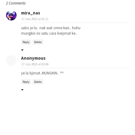
2 Comments
mira_nas
17 July 2010 at 01:11
sabo je la.. nak wat cmne kan.. huhu
mungkin ini satu cara berjimat ke..
Reply
Delete
Anonymous
17 July 2010 at 02:46
ye la bjimat..MUNGKIN.. ^^
Reply
Delete