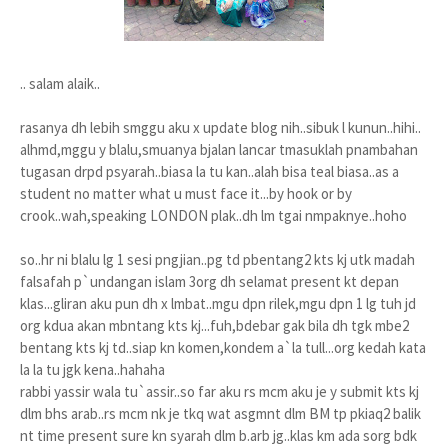
.. salam alaik..
rasanya dh lebih smggu aku x update blog nih..sibuk l kunun..hihi..
alhmd,mggu y blalu,smuanya bjalan lancar tmasuklah pnambahan
tugasan drpd psyarah..biasa la tu kan..alah bisa teal biasa..as a
student no matter what u must face it...by hook or by
crook..wah,speaking LONDON plak..dh lm tgai nmpaknye..hoho
so..hr ni blalu lg 1 sesi pngjian..pg td pbentang2 kts kj utk madah
falsafah p`undangan islam 3org dh selamat present kt depan
klas...gliran aku pun dh x lmbat..mgu dpn rilek,mgu dpn 1 lg tuh jd
org kdua akan mbntang kts kj...fuh,bdebar gak bila dh tgk mbe2
bentang kts kj td..siap kn komen,kondem a`la tull...org kedah kata
la la tu jgk kena..hahaha
rabbi yassir wala tu`assir..so far aku rs mcm aku je y submit kts kj
dlm bhs arab..rs mcm nk je tkq wat asgmnt dlm BM tp pkiaq2 balik
nt time present sure kn syarah dlm b.arb jg..klas km ada sorg bdk