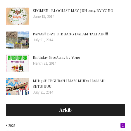
SEGMEN : BLOGLIST MAY-JUN 2014 BY YONG
June 15, 2014
PANAS!! BAYI DIBUANG DALAM TALI AIR !!!
July 01, 2014
Birthday GiveAway by Yong
March 31, 2014
MH17 & TEGURAN IMAM MUDA HASSAN :
SETUJUUU
July 21, 2014
Arkib
2025
1