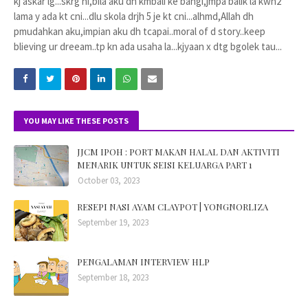
kj askar lg...skrg ni,bila aku dh kmbali ke bangi,jmpa balik la kwn2
lama y ada kt cni...dlu skola drjh 5 je kt cni...alhmd,Allah dh
pmudahkan aku,impian aku dh tcapai..moral of d story..keep
blieving ur dreeam..tp kn ada usaha la...kjyaan x dtg bgolek tau...
YOU MAY LIKE THESE POSTS
JJCM IPOH : PORT MAKAN HALAL DAN AKTIVITI
MENARIK UNTUK SEISI KELUARGA PART 1
October 03, 2023
RESEPI NASI AYAM CLAYPOT | YONGNORLIZA
September 19, 2023
PENGALAMAN INTERVIEW HLP
September 18, 2023