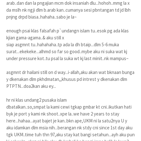
arab..dan dan la pngajian mcm dok insaniah dlu...hohoh..mmg la x
da mslh nk ngji dlm b.arab kan..cumanya sesi pbntangan td jd lbh
pnjng drpd biasa..hahaha..sabo je la~
enough psai klas falsafah p`undangn islam tu..esok pg ada klas
kjian gama-agama..& aku still x
siap asgmnt tu..hahahaha..tp ada la dh btaip...dlm 5-6 muka
surat...ekekeke...alhmd so far so good..mybe aku ni suka wat kj
under pressure kot..tu psal la suka wt kj last minit..nk mampus~
asgmnt dr hailani still on d way...i-allah,aku akan wat bknaan bunga
y dkenakan dlm pkhdmatan,,khusus pd intrest y dkenakan dlm
PTPTN...doa2kan aku ey...
hr ni klas undang2 pusaka islam
dbatalkan..so,smpat la kami cewi tgkap gmbar kt cni..ikutkan hati
byk je port y kami nk shoot..xpe la..we have 2 years to stay
here...hahaa...ayat bajet je kan..bkn ape,UKM ni la satu2nya U y
aku idamkan dlm msia nih...berangan nk stdy cni since 1st day aku
tgk UKM..time tuh thn 97,aku stay kat bangi setahun...ayh aku pun