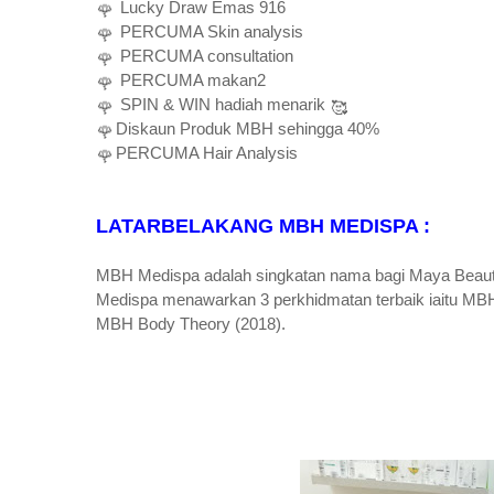
Lucky Draw Emas 916
🌹
PERCUMA Skin analysis
🌹
PERCUMA consultation
🌹
PERCUMA makan2
🌹
SPIN & WIN hadiah menarik
🌹
🥰
Diskaun Produk MBH sehingga 40%
🌹
PERCUMA Hair Analysis
🌹
LATARBELAKANG MBH MEDISPA :
MBH Medispa adalah singkatan nama bagi Maya Beau
Medispa menawarkan 3 perkhidmatan terbaik iaitu MBH 
MBH Body Theory (2018).