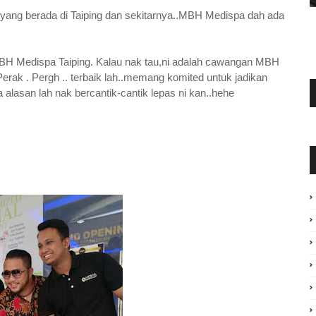
yang berada di Taiping dan sekitarnya..MBH Medispa dah ada
BH Medispa Taiping. Kalau nak tau,ni adalah cawangan MBH
erak . Pergh .. terbaik lah..memang komited untuk jadikan
a alasan lah nak bercantik-cantik lepas ni kan..hehe
G