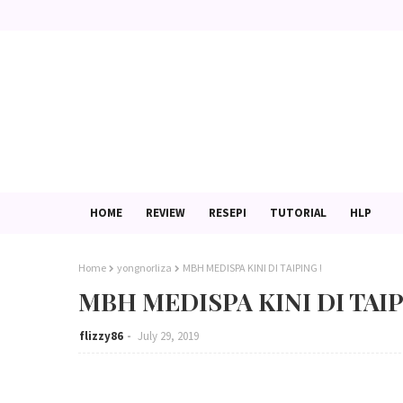
HOME
REVIEW
RESEPI
TUTORIAL
HLP
Home
yongnorliza
MBH MEDISPA KINI DI TAIPING !
MBH MEDISPA KINI DI TAIP
flizzy86
July 29, 2019