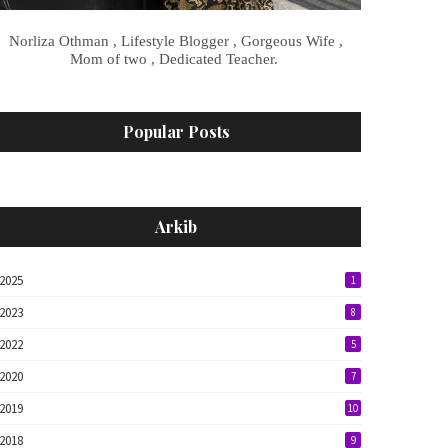
Norliza Othman , Lifestyle Blogger , Gorgeous Wife ,
Mom of two , Dedicated Teacher.
Popular Posts
Arkib
2025
1
2023
8
2022
5
2020
7
2019
10
2018
9