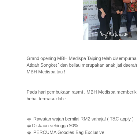
Grand opening MBH Medispa Taiping telah disempurnaka
Atiqah Songket ' dan beliau merupakan anak jati daera
MBH Medispa tau !
Pada hari pembukaan rasmi , MBH Medispa memb
hebat termasuklah :
Rawatan wajah bernilai RM2 sahaja! ( T&C apply )
🌹
Diskaun sehingga 90%
🌹
PERCUMA Goodies Bag Exclusive
🌹