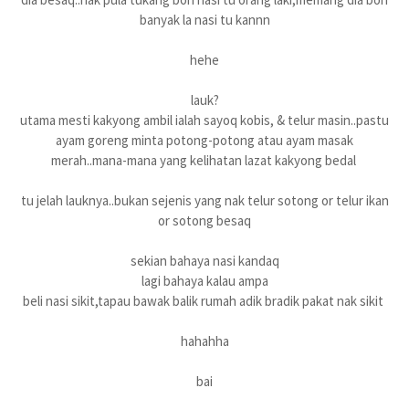
banyak la nasi tu kannn
hehe
lauk?
utama mesti kakyong ambil ialah sayoq kobis, & telur masin..pastu
ayam goreng minta potong-potong atau ayam masak
merah..mana-mana yang kelihatan lazat kakyong bedal
tu jelah lauknya..bukan sejenis yang nak telur sotong or telur ikan
or sotong besaq
sekian bahaya nasi kandaq
lagi bahaya kalau ampa
beli nasi sikit,tapau bawak balik rumah adik bradik pakat nak sikit
hahahha
bai