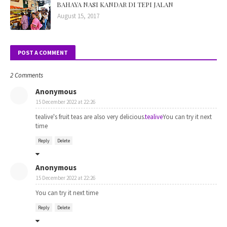
BAHAYA NASI KANDAR DI TEPI JALAN
August 15, 2017
POST A COMMENT
2 Comments
Anonymous
15 December 2022 at 22:26
tealive's fruit teas are also very delicious.
tealive
You can try it next
time
Reply
Delete
Anonymous
15 December 2022 at 22:26
You can try it next time
Reply
Delete