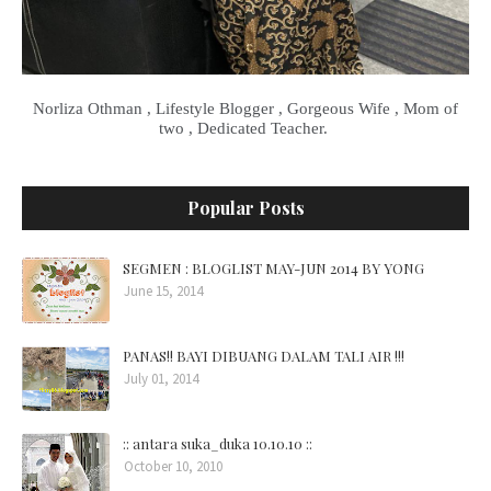
Norliza Othman , Lifestyle Blogger , Gorgeous Wife , Mom of
two , Dedicated Teacher.
Popular Posts
SEGMEN : BLOGLIST MAY-JUN 2014 BY YONG
June 15, 2014
PANAS!! BAYI DIBUANG DALAM TALI AIR !!!
July 01, 2014
:: antara suka_duka 10.10.10 ::
October 10, 2010