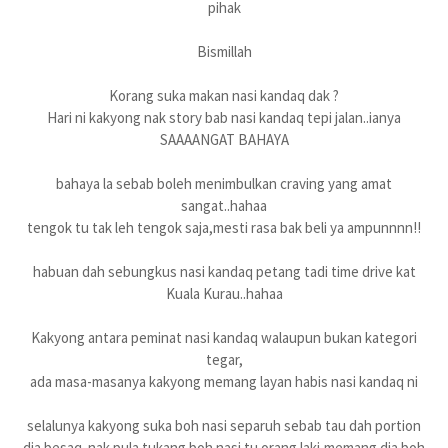
pihak
Bismillah
Korang suka makan nasi kandaq dak ?
Hari ni kakyong nak story bab nasi kandaq tepi jalan..ianya
SAAAANGAT BAHAYA
bahaya la sebab boleh menimbulkan craving yang amat
sangat..hahaa
tengok tu tak leh tengok saja,mesti rasa bak beli ya ampunnnn!!
habuan dah sebungkus nasi kandaq petang tadi time drive kat
Kuala Kurau..hahaa
Kakyong antara peminat nasi kandaq walaupun bukan kategori
tegar,
ada masa-masanya kakyong memang layan habis nasi kandaq ni
selalunya kakyong suka boh nasi separuh sebab tau dah portion
dia besaq..nak pula tukang boh nasi tu orang laki,memang dia boh