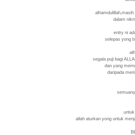
alhamdulillah,masih
dalam nik
entry ni a
selepas yong be
al
segala puji bagi ALL
dan yang memu
daripada meri
semuanya
untuk 
allah aturkan yong untuk menj
B