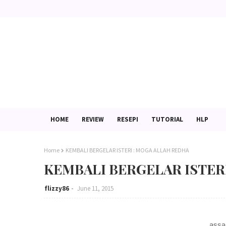
HOME
REVIEW
RESEPI
TUTORIAL
HLP
Home
KEMBALI BERGELAR ISTERI : MOGA ALLAH REDHA
KEMBALI BERGELAR ISTER
flizzy86
June 11, 2015
assa