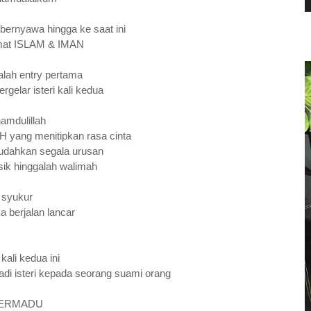
 bernyawa hingga ke saat ini
mat ISLAM & IMAN
dalah entry pertama
rgelar isteri kali kedua
hamdulillah
AH yang menitipkan rasa cinta
dahkan segala urusan
sik hinggalah walimah
syukur
 berjalan lancar
kali kedua ini
adi isteri kepada seorang suami orang
ERMADU