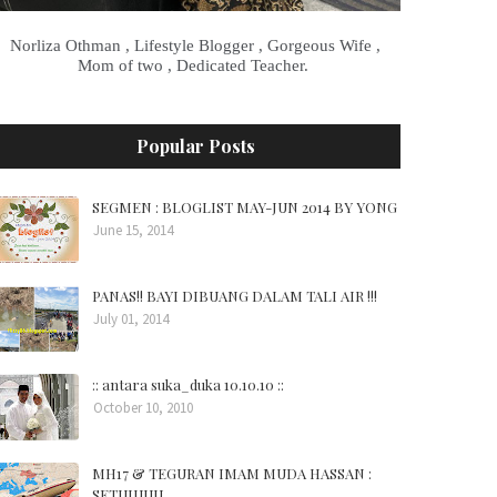
Norliza Othman , Lifestyle Blogger , Gorgeous Wife ,
Mom of two , Dedicated Teacher.
Popular Posts
SEGMEN : BLOGLIST MAY-JUN 2014 BY YONG
June 15, 2014
PANAS!! BAYI DIBUANG DALAM TALI AIR !!!
July 01, 2014
:: antara suka_duka 10.10.10 ::
October 10, 2010
MH17 & TEGURAN IMAM MUDA HASSAN :
SETUJUUU