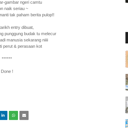
ar-gambar ngeri camtu
n naik seriau ~
nanti tak paham berita pulop!!
tarikh entry dibuat,
 yang punggung budak tu melecur
jadi manusia sekarang niiii
ti perut & perasaan kot
******
Done !