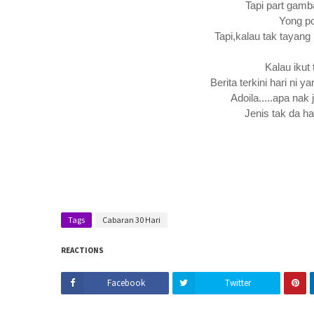
Tapi part gamb
Yong po
Tapi,kalau tak tayang 
Kalau ikut 
Berita terkini hari ni
Adoila.....apa nak 
Jenis tak da ha
Tags
Cabaran 30 Hari
REACTIONS
Facebook
Twitter