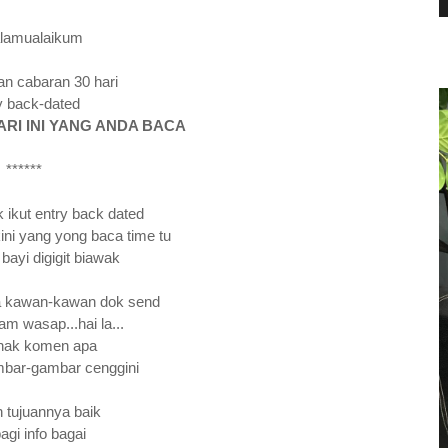
lamualaikum
n cabaran 30 hari
y back-dated
ARI INI YANG ANDA BACA
******
 ikut entry back dated
kini yang yong baca time tu
 bayi digigit biawak
la kawan-kawan dok send
m wasap...hai la...
 nak komen apa
mbar-gambar cenggini
 tujuannya baik
agi info bagai