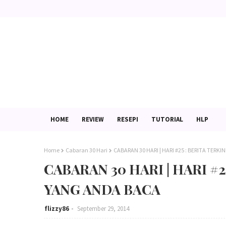
HOME
REVIEW
RESEPI
TUTORIAL
HLP
Home
Cabaran 30 Hari
CABARAN 30 HARI | HARI #25 : BERITA TERKI
CABARAN 30 HARI | HARI #2
YANG ANDA BACA
flizzy86
September 29, 2014