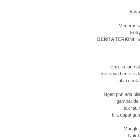
Assa
Meneruska
Entr
BERITA TERKINI H
Erm..kalau nak
Rasanya berita ter
ialah cerita
Ngeri pon ada bi
gambar dala
tak tau
bila dapat ga
Mungkin
Nak b