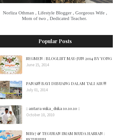
Norliza Othman , Lifestyle Blogger , Gorgeous Wife ,
Mom of two , Dedicated Teacher.
Popular Posts
SEGMEN : BLOGLIST MAY-JUN 2014 BY YONG
June 15, 2014
PANAS!! BAYI DIBUANG DALAM TALI AIR !!!
July 01, 2014
:: antara suka_duka 10.10.10 ::
October 10, 2010
MH17 & TEGURAN IMAM MUDA HASSAN :
SETUJUUU