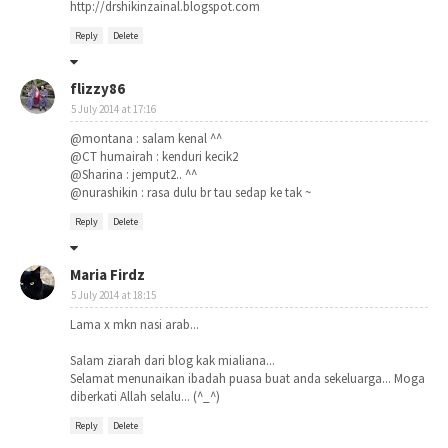
http://drshikinzainal.blogspot.com
Reply
Delete
flizzy86
5 July 2014 at 17:16
@montana : salam kenal ^^
@CT humairah : kenduri kecik2
@Sharina : jemput2.. ^^
@nurashikin : rasa dulu br tau sedap ke tak ~
Reply
Delete
Maria Firdz
5 July 2014 at 18:15
Lama x mkn nasi arab...
Salam ziarah dari blog kak mialiana...
Selamat menunaikan ibadah puasa buat anda sekeluarga... Moga
diberkati Allah selalu... (^_^)
Reply
Delete