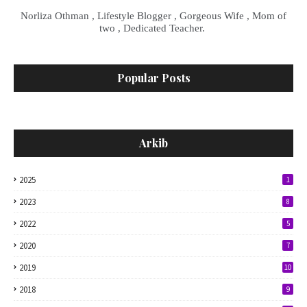
Norliza Othman , Lifestyle Blogger , Gorgeous Wife , Mom of
two , Dedicated Teacher.
Popular Posts
Arkib
2025
1
2023
8
2022
5
2020
7
2019
10
2018
9