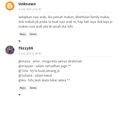
Unknown
6 July 2014 at 01:40
sedapkan nasi arab, ika pernah makan, kbentulan family maksu
dok mekah jdi pndai la buat nasi arab ni, tiap kali raya dok keja pi
makan nasi arab jela kt umah dia..hihi
Reply
Delete
flizzy86
6 July 2014 at 06:46
@maria : amin.. moga kita sama2 dirahmati
@irrayyan : salam ramadhan juge ^^
@ lola : try la buat,senang ja
@zuhaira : salam kenal
@ika : hihi,skali skala tukar selera ^^
Reply
Delete