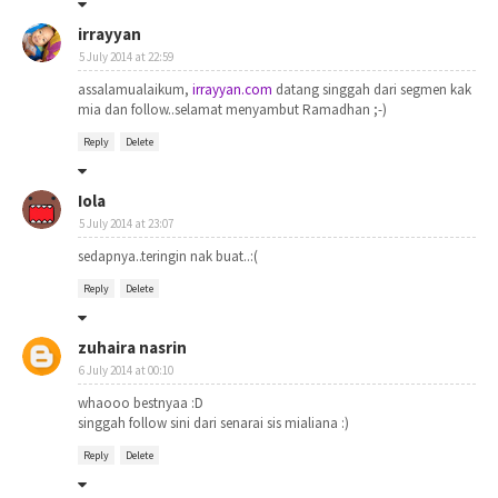
irrayyan
5 July 2014 at 22:59
assalamualaikum,
irrayyan.com
datang singgah dari segmen kak
mia dan follow..selamat menyambut Ramadhan ;-)
Reply
Delete
Iola
5 July 2014 at 23:07
sedapnya..teringin nak buat..:(
Reply
Delete
zuhaira nasrin
6 July 2014 at 00:10
whaooo bestnyaa :D
singgah follow sini dari senarai sis mialiana :)
Reply
Delete