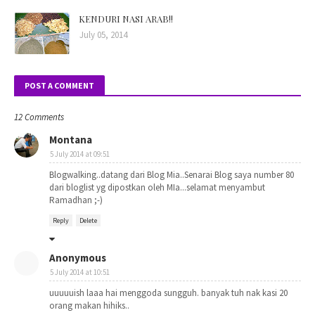
KENDURI NASI ARAB!!
July 05, 2014
POST A COMMENT
12 Comments
Montana
5 July 2014 at 09:51
Blogwalking..datang dari Blog Mia..Senarai Blog saya number 80
dari bloglist yg dipostkan oleh MIa...selamat menyambut
Ramadhan ;-)
Reply
Delete
Anonymous
5 July 2014 at 10:51
uuuuuish laaa hai menggoda sungguh. banyak tuh nak kasi 20
orang makan hihiks..