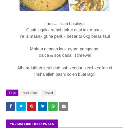
Tara ... inilah hasilnya
Cuak jugakk sebab takut nasi tak masak
Ye la,masak guna periuk besar tu 6kg beras tau!
Makan dengan lauk ayam panggang,
dalca & sos cabai istimewa!
Alhamdulillah,setel dah bab kenduri kecil-kecilan ni
Insha allah,pasni boleh buat lagi!
Tags
nasi arab
Resepi
YOU MAY LIKE THESE POSTS