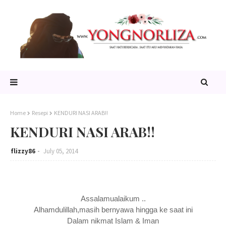
Home
Resepi
KENDURI NASI ARAB!!
KENDURI NASI ARAB!!
flizzy86
July 05, 2014
Assalamualaikum ..
Alhamdulillah,masih bernyawa hingga ke saat ini
Dalam nikmat Islam & Iman