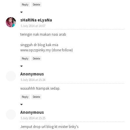
Reply
Delete
sHaRiNa eLyaNa
5 July 2014 at 14:07
teringin nak makan nasi arab
singgah dr blog kak mia
www.opzzpinky.my (done follow)
Reply
Delete
Anonymous
5 July 2014 at 15:24
waaahhh Nampak sedap.
Reply
Delete
Anonymous
5 July 2014 at 15:25
Jemput drop url blog kt mister linky's