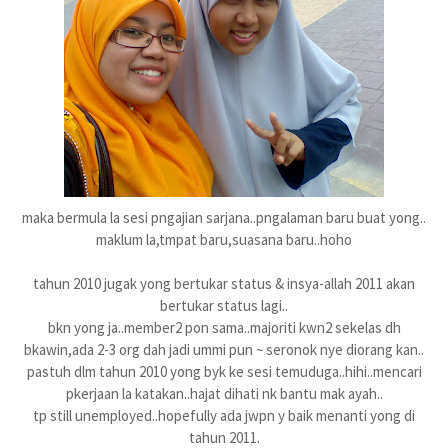
maka bermula la sesi pngajian sarjana..pngalaman baru buat yong..
maklum la,tmpat baru,suasana baru..hoho
tahun 2010 jugak yong bertukar status & insya-allah 2011 akan
bertukar status lagi..
bkn yong ja..member2 pon sama..majoriti kwn2 sekelas dh
bkawin,ada 2-3 org dah jadi ummi pun ~ seronok nye diorang kan..
pastuh dlm tahun 2010 yong byk ke sesi temuduga..hihi..mencari
pkerjaan la katakan..hajat dihati nk bantu mak ayah..
tp still unemployed..hopefully ada jwpn y baik menanti yong di
tahun 2011.