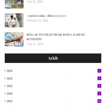
July 01, 2014
:: antara suka_duka 10.10.10 ::
October 10, 2010
MH17 & TEGURAN IMAM MUDA HASSAN :
SETUJUUU
July 21, 2014
Arkib
2025
1
2023
8
2022
5
2020
7
2019
10