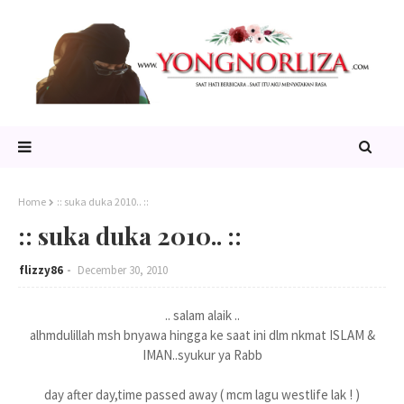
Home
:: suka duka 2010.. ::
:: suka duka 2010.. ::
flizzy86
December 30, 2010
.. salam alaik ..
alhmdulillah msh bnyawa hingga ke saat ini dlm nkmat ISLAM &
IMAN..syukur ya Rabb
day after day,time passed away ( mcm lagu westlife lak ! )