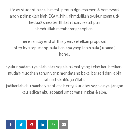
life as student biasa la mesti penuh dgn esaimen & homework
and y paling xleh blah EXAM..hihi..alhmdulillah syukur exam utk
kedua2 smester tlh bjln lncar..result pun
alhmdulillah,memberangsangkan..
here i am,by end of this year..setelkan proposal..
step by step..meng-aula-kan apa yang lebih aula ( utama )
hoho..
syukur padamu ya allah atas segala nikmat yang telah kau berikan..
mudah-mudahan tahun yang mendatang bakal berseri dgn lebih
rahmat dariMu ya Allah..
jadikanlah aku hamba y sentiasa bersyukur atas segala nya..jangan
kau jadikan aku sebagai umat yang ingkar & alpa..