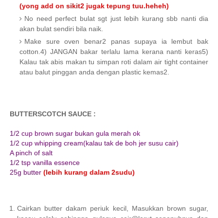
(yong add on sikit2 jugak tepung tuu.heheh)
No need perfect bulat sgt just lebih kurang sbb nanti dia
akan bulat sendiri bila naik.
Make sure oven benar2 panas supaya ia lembut bak
cotton.4) JANGAN bakar terlalu lama kerana nanti keras5)
Kalau tak abis makan tu simpan roti dalam air tight container
atau balut pinggan anda dengan plastic kemas2.
BUTTERSCOTCH SAUCE :
1/2 cup brown sugar bukan gula merah ok
1/2 cup whipping cream(kalau tak de boh jer susu cair)
A pinch of salt
1/2 tsp vanilla essence
25g butter
(lebih kurang dalam 2sudu)
Cairkan butter dakam periuk kecil, Masukkan brown sugar,