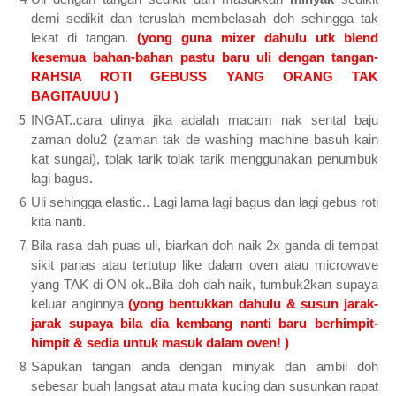
demi sedikit dan teruslah membelasah doh sehingga tak
lekat di tangan.
(yong guna mixer dahulu utk blend
kesemua bahan-bahan pastu baru uli dengan tangan-
RAHSIA ROTI GEBUSS YANG ORANG TAK
BAGITAUUU )
INGAT..cara ulinya jika adalah macam nak sental baju
zaman dolu2 (zaman tak de washing machine basuh kain
kat sungai), tolak tarik tolak tarik menggunakan penumbuk
lagi bagus.
Uli sehingga elastic.. Lagi lama lagi bagus dan lagi gebus roti
kita nanti.
Bila rasa dah puas uli, biarkan doh naik 2x ganda di tempat
sikit panas atau tertutup like dalam oven atau microwave
yang TAK di ON ok..Bila doh dah naik, tumbuk2kan supaya
keluar anginnya
(yong bentukkan dahulu & susun jarak-
jarak supaya bila dia kembang nanti baru berhimpit-
himpit & sedia untuk masuk dalam oven! )
Sapukan tangan anda dengan minyak dan ambil doh
sebesar buah langsat atau mata kucing dan susunkan rapat