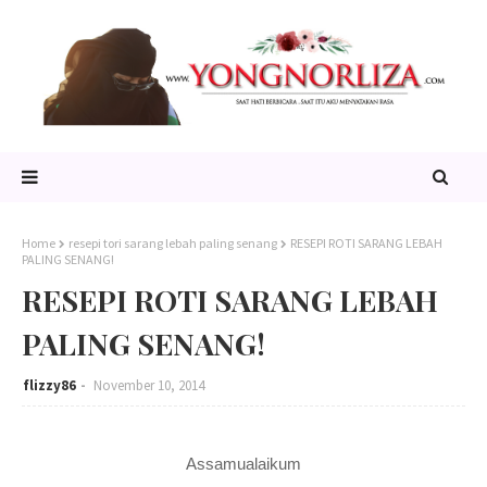
Home
resepi tori sarang lebah paling senang
RESEPI ROTI SARANG LEBAH
PALING SENANG!
RESEPI ROTI SARANG LEBAH
PALING SENANG!
flizzy86
November 10, 2014
Assamualaikum