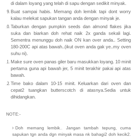
di dalam loyang yang telah di sapu dengan sedikit minyak.
Buat sampai habis. Memang doh lembik tapi dont worry
kalau melekat sapukan tangan anda dengan minyak je.
Taburkan dengan pumpkin seeds dan almond flakes jika
suka dan biarkan doh rehat naik 2x ganda sekali lagi.
Sementra menunggu doh naik ON kan over anda.. Setting
180-200C api atas bawah..(ikut oven anda gak ye..my oven
suhu ni).
Make sure oven panas giler baru masukkan loyang. 10 minit
pertama guna api bawah jer, 5 minit terakhir pakai api atas
bawah.
Time bako dalam 10-15 minit. Keluarkan dari oven dan
cepat2 tuangkan butterscotch di atasnya.Sedia untuk
dihidangkan.
NOTE:-
Doh memang lembik.. Jangan tambah tepung, cuma
sapukan tgn anda dgn minyak masa nk bahagi2 doh kecik2.